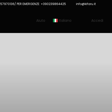
57970136/ PER EMERGENZE: +390239864425
info@kifaru.it
Aiuto
Italiano
Accedi