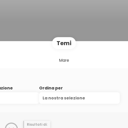
Temi
Mare
azione
Ordina per
La nostra selezione
Risultati di: