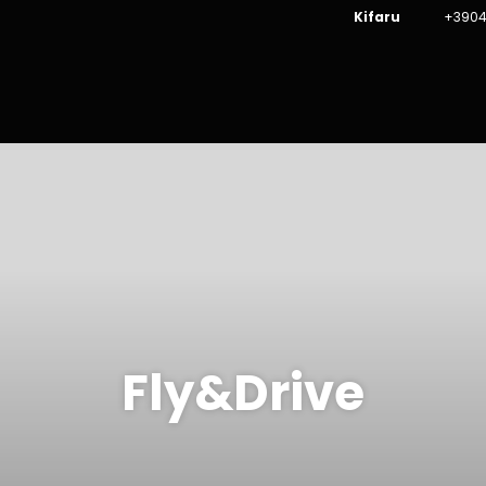
Kifaru
+3904
Fly&Drive