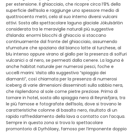
per estensione. Il ghiacciaio, che ricopre circa l’8% della
superficie dell’Isola e raggiunge uno spessore medio di
quattrocento metri, cela al suo interno diversi vulcani
attivi. Sosta alla spettacolare laguna glaciale Jökulsárlón
considerata tra le meraviglie naturali più suggestive
d’Islanda: enormi blocchi di ghiaccio si staccano
continuamente dal fronte del ghiacciaio, assumendo
sfumature che spaziano dal bianco latte al turchese, al
blu intenso oppure virano al giallo per la presenza di solfuri
vulcanici o al nero, se permeati dalla cenere. La laguna è
anche habitat naturale per numerosi pesci, foche e
uccelli marini. Visita alla suggestiva “spiaggia dei
diamanti”, così chiamata per la presenza di numerosi
iceberg di varie dimensioni disseminati sulla sabbia nera,
che risplendono al sole come pietre preziose. Prima di
tornare in hotel, sosta alla spiaggia nera di Reynisfjara, tra
le più famose e fotografate dell’Isola, dove si trovano le
caratteristiche colonne di basalto nero, risultato di un
rapido raffreddamento della lava a contatto con l’acqua.
Sempre in questa zona si trova lo spettacolare
promontorio di Dyrhólaey, famoso per l‘imponente doppio