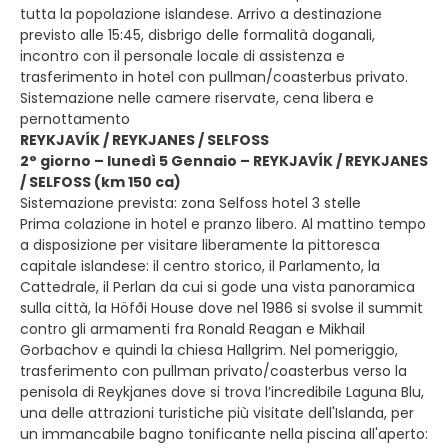
tutta la popolazione islandese. Arrivo a destinazione
previsto alle 15:45, disbrigo delle formalità doganali,
incontro con il personale locale di assistenza e
trasferimento in hotel con pullman/coasterbus privato.
Sistemazione nelle camere riservate, cena libera e
pernottamento
REYKJAVÍK / REYKJANES / SELFOSS
2° giorno – lunedì 5 Gennaio – REYKJAVÍK / REYKJANES
/ SELFOSS (km 150 ca)
Sistemazione prevista: zona Selfoss hotel 3 stelle
Prima colazione in hotel e pranzo libero. Al mattino tempo
a disposizione per visitare liberamente la pittoresca
capitale islandese: il centro storico, il Parlamento, la
Cattedrale, il Perlan da cui si gode una vista panoramica
sulla città, la Höfði House dove nel 1986 si svolse il summit
contro gli armamenti fra Ronald Reagan e Mikhail
Gorbachov e quindi la chiesa Hallgrim. Nel pomeriggio,
trasferimento con pullman privato/coasterbus verso la
penisola di Reykjanes dove si trova l’incredibile Laguna Blu,
una delle attrazioni turistiche più visitate dell'Islanda, per
un immancabile bagno tonificante nella piscina all'aperto: