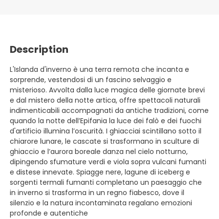
Description
L'Islanda d'inverno è una terra remota che incanta e
sorprende, vestendosi di un fascino selvaggio e
misterioso. Avvolta dalla luce magica delle giornate brevi
e dal mistero della notte artica, offre spettacoli naturali
indimenticabili accompagnati da antiche tradizioni, come
quando la notte dell’Epifania la luce dei falò e dei fuochi
d'artificio illumina l’oscurità. I ghiacciai scintillano sotto il
chiarore lunare, le cascate si trasformano in sculture di
ghiaccio e l’aurora boreale danza nel cielo notturno,
dipingendo sfumature verdi e viola sopra vulcani fumanti
e distese innevate. Spiagge nere, lagune di iceberg e
sorgenti termali fumanti completano un paesaggio che
in inverno si trasforma in un regno fiabesco, dove il
silenzio e la natura incontaminata regalano emozioni
profonde e autentiche