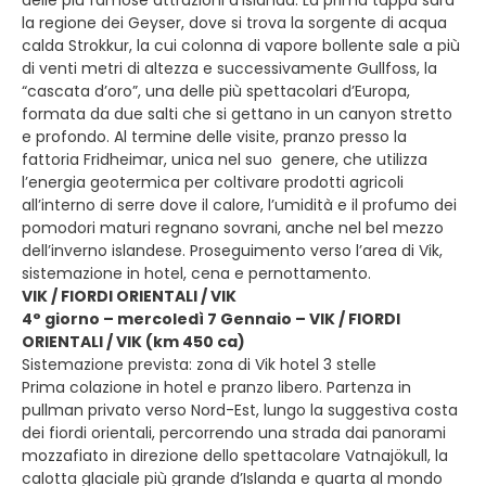
delle più famose attrazioni d’Islanda. La prima tappa sarà
la regione dei Geyser, dove si trova la sorgente di acqua
calda Strokkur, la cui colonna di vapore bollente sale a più
di venti metri di altezza e successivamente Gullfoss, la
“cascata d’oro”, una delle più spettacolari d’Europa,
formata da due salti che si gettano in un canyon stretto
e profondo. Al termine delle visite, pranzo presso la
fattoria Fridheimar, unica nel suo genere, che utilizza
l’energia geotermica per coltivare prodotti agricoli
all’interno di serre dove il calore, l’umidità e il profumo dei
pomodori maturi regnano sovrani, anche nel bel mezzo
dell’inverno islandese. Proseguimento verso l’area di Vik,
sistemazione in hotel, cena e pernottamento.
VIK / FIORDI ORIENTALI / VIK
4° giorno – mercoledì 7 Gennaio – VIK / FIORDI
ORIENTALI / VIK (km 450 ca)
Sistemazione prevista: zona di Vik hotel 3 stelle
Prima colazione in hotel e pranzo libero. Partenza in
pullman privato verso Nord-Est, lungo la suggestiva costa
dei fiordi orientali, percorrendo una strada dai panorami
mozzafiato in direzione dello spettacolare Vatnajökull, la
calotta glaciale più grande d’Islanda e quarta al mondo