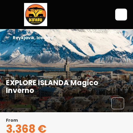
Reykjavik, Iceland
EXPLORE ISLANDA Magico
Inverno
From
3.368 €