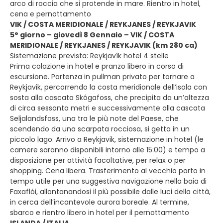
arco di roccia che si protende in mare. Rientro in hotel,
cena e pernottamento
VIK / COSTA MERIDIONALE / REYKJANES / REYKJAVIK
5° giorno – giovedì 8 Gennaio – VIK / COSTA
MERIDIONALE / REYKJANES / REYKJAVIK (km 280 ca)
Sistemazione prevista: Reykjavík hotel 4 stelle
Prima colazione in hotel e pranzo libero in corso di
escursione. Partenza in pullman privato per tornare a
Reykjavik, percorrendo la costa meridionale dell’isola con
sosta alla cascata Skógafoss, che precipita da un’altezza
di circa sessanta metri e successivamente alla cascata
Seljalandsfoss, una tra le più note del Paese, che
scendendo da una scarpata rocciosa, si getta in un
piccolo lago. Arrivo a Reykjavik, sistemazione in hotel (le
camere saranno disponibili intorno alle 15:00) e tempo a
disposizione per attività facoltative, per relax o per
shopping. Cena libera. Trasferimento al vecchio porto in
tempo utile per una suggestiva navigazione nella baia di
Faxaflói, allontanandosi il più possibile dalle luci della città,
in cerca dell’incantevole aurora boreale. Al termine,
sbarco e rientro libero in hotel per il pernottamento