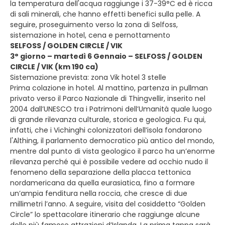
la temperatura dell'acqua raggiunge i 37-39°C ed è ricca
di sali minerali, che hanno effetti benefici sulla pelle. A
seguire, proseguimento verso la zona di Selfoss,
sistemazione in hotel, cena e pernottamento
SELFOSS / GOLDEN CIRCLE / VIK
3° giorno – martedì 6 Gennaio – SELFOSS / GOLDEN
CIRCLE / VIK (km 190 ca)
Sistemazione prevista: zona Vik hotel 3 stelle
Prima colazione in hotel. Al mattino, partenza in pullman
privato verso il Parco Nazionale di Thingvellir, inserito nel
2004 dall’UNESCO tra i Patrimoni dell’Umanità quale luogo
di grande rilevanza culturale, storica e geologica. Fu qui,
infatti, che i Vichinghi colonizzatori dell’isola fondarono
l'Althing, il parlamento democratico più antico del mondo,
mentre dal punto di vista geologico il parco ha un’enorme
rilevanza perché qui è possibile vedere ad occhio nudo il
fenomeno della separazione della placca tettonica
nordamericana da quella eurasiatica, fino a formare
un’ampia fenditura nella roccia, che cresce di due
millimetri l’anno. A seguire, visita del cosiddetto “Golden
Circle” lo spettacolare itinerario che raggiunge alcune