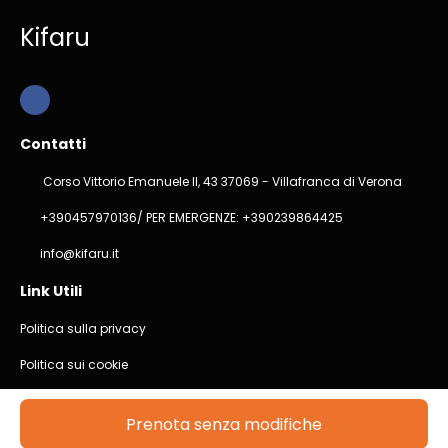
Kifaru
Contatti
Corso Vittorio Emanuele II, 43 37069 - Villafranca di Verona
+390457970136/ PER EMERGENZE: +390239864425
info@kifaru.it
Link Utili
Politica sulla privacy
Politica sui cookie
@ Copyright 2026
Prenota senza modifiche