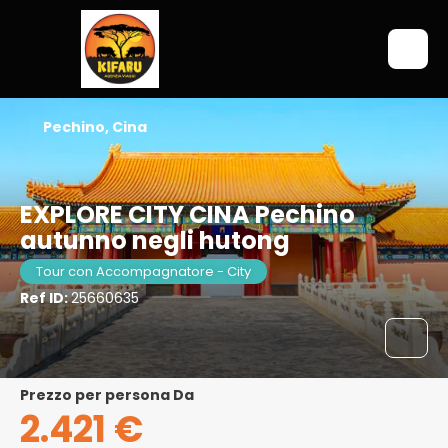
Pechino, Cina
EXPLORE CITY CINA Pechino
autunno negli hutong
Tour con Accompagnatore - City
Ref ID:
25660635
Prezzo per persona Da
2.421 €